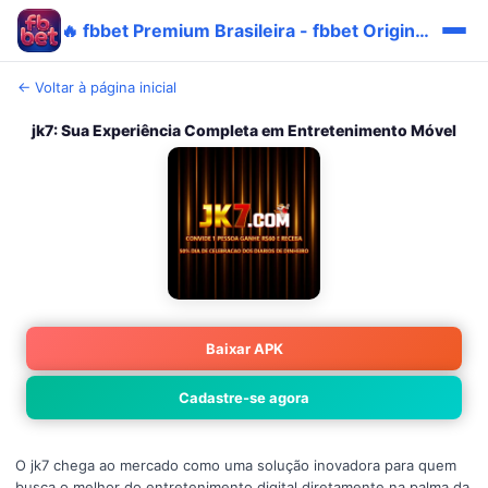
🔥 fbbet Premium Brasileira - fbbet Original Fácil Promo
← Voltar à página inicial
jk7: Sua Experiência Completa em Entretenimento Móvel
Baixar APK
Cadastre-se agora
O jk7 chega ao mercado como uma solução inovadora para quem
busca o melhor do entretenimento digital diretamente na palma da