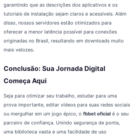
garantindo que as descrições dos aplicativos e os
tutoriais de instalação sejam claros e acessíveis. Além
disso, nossos servidores estão otimizados para
oferecer a menor latência possível para conexões
originadas no Brasil, resultando em downloads muito
mais velozes.
Conclusão: Sua Jornada Digital
Começa Aqui
Seja para otimizar seu trabalho, estudar para uma
prova importante, editar vídeos para suas redes sociais
ou mergulhar em um jogo épico, o
fbbet oficial
é o seu
parceiro de confiança. Unindo segurança de ponta,
uma biblioteca vasta e uma facilidade de uso