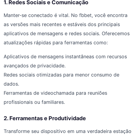
1. Redes Sociais e Comunicação
Manter-se conectado é vital. No fbbet, você encontra
as versões mais recentes e estáveis dos principais
aplicativos de mensagens e redes sociais. Oferecemos
atualizações rápidas para ferramentas como:
Aplicativos de mensagens instantâneas com recursos
avançados de privacidade.
Redes sociais otimizadas para menor consumo de
dados.
Ferramentas de videochamada para reuniões
profissionais ou familiares.
2. Ferramentas e Produtividade
Transforme seu dispositivo em uma verdadeira estação