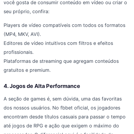
você gosta de consumir conteúdo em vídeo ou criar o
seu próprio, confira:
Players de vídeo compatíveis com todos os formatos
(MP4, MKV, AVI).
Editores de vídeo intuitivos com filtros e efeitos
profissionais.
Plataformas de streaming que agregam conteúdos
gratuitos e premium.
4. Jogos de Alta Performance
A seção de games é, sem dúvida, uma das favoritas
dos nossos usuários. No fbbet oficial, os jogadores
encontram desde títulos casuais para passar o tempo
até jogos de RPG e ação que exigem o máximo do