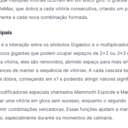
que múltiplas vitórias ocorram em um único giro. O grande
leMax, que dobra a cada vitória consecutiva, criando um 
mente a cada nova combinação formada.
ipais
é a interação entre os símbolos Gigablox e o multiplicado
locos gigantes que podem ocupar espaços de 2×2 ou 3×3 
 vitória, eles são removidos, abrindo espaço para mais s
nces de manter a sequência de vitórias. A cada cascata b
al dobra, começando em x1 e podendo atingir valores signif
odificadores especiais chamados Mammoth Explode e Ma
ar uma vitória em giros sem sucesso, enquanto o segundo 
antir combinações vencedoras. Essas funções ajudam a man
go, especialmente durante os momentos de calmaria.