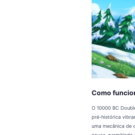
Como funcio
O 10000 BC Double
pré-histórica vibr
uma mecânica de c